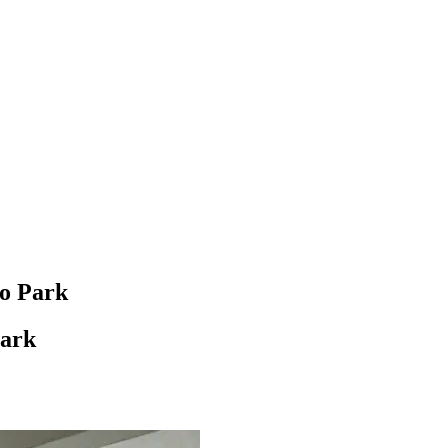
do Park
Park