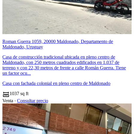
Roman Guerra 1059, 20000 Maldonado, Departamento de
Maldonado, Uruguay
Casa de construcción tradicional ubicada en pleno centro de
Maldonado, con 250 metros cuadrados edificados en 1.037 de
terreno y con 22,30 metros de frente a calle Román Guerra. Tiene
un factor ocu...
Casa con fachada colonial en pleno centro de Maldonado
1037 sq ft
Venta ·
Consultar precio