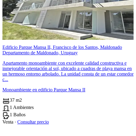
Edificio Parque Mansa II, Francisco de los Santos, Maldonado
Departamento de Maldonado, Uruguay
Apartamento monoambiente con excelente calidad constructiva e
inmejorable orientación al sol, ubicado a cuadras de playa mansa en
un hermoso entorno arbolado. La unidad consta de un estar comedor
c...
Monoambiente en edificio Parque Mansa II
37 m2
1 Ambientes
1 Baños
Venta ·
Consultar precio