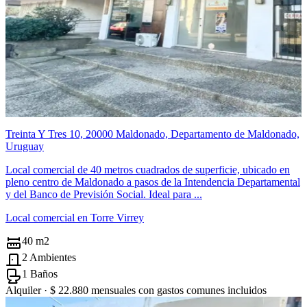
Treinta Y Tres 10, 20000 Maldonado, Departamento de Maldonado,
Uruguay
Local comercial de 40 metros cuadrados de superficie, ubicado en
pleno centro de Maldonado a pasos de la Intendencia Departamental
y del Banco de Previsión Social. Ideal para ...
Local comercial en Torre Virrey
40 m2
2 Ambientes
1 Baños
Alquiler ·
$ 22.880
mensuales con gastos comunes incluidos