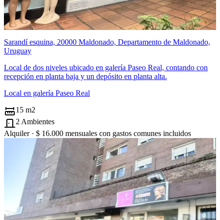
Sarandí esquina, 20000 Maldonado, Departamento de Maldonado,
Uruguay
Local de dos niveles ubicado en galería Paseo Real, contando con
recepción en planta baja y un depósito en planta alta.
Local en galería Paseo Real
15 m2
2 Ambientes
Alquiler ·
$ 16.000
mensuales con gastos comunes incluidos