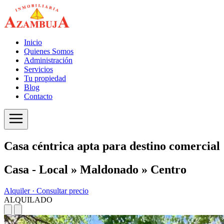
Inicio
Quienes Somos
Administración
Servicios
Tu propiedad
Blog
Contacto
Casa céntrica apta para destino comercial
Casa - Local » Maldonado » Centro
Alquiler ·
Consultar precio
ALQUILADO