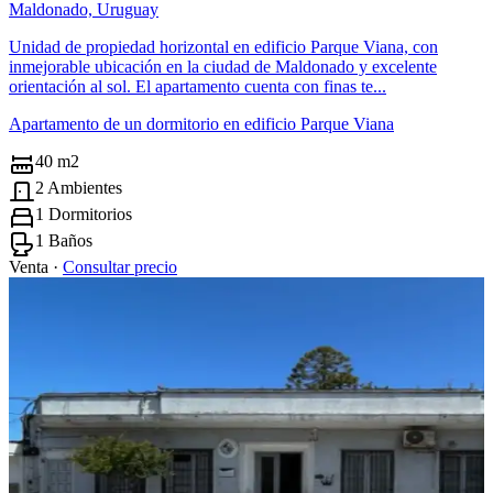
Maldonado, Uruguay
Unidad de propiedad horizontal en edificio Parque Viana, con
inmejorable ubicación en la ciudad de Maldonado y excelente
orientación al sol. El apartamento cuenta con finas te...
Apartamento de un dormitorio en edificio Parque Viana
40 m2
2 Ambientes
1 Dormitorios
1 Baños
Venta ·
Consultar precio