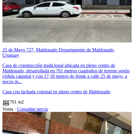
25 de Mayo 727, Maldonado Departamento de Maldonado,
Uruguay
Casa de construcción tradicional ubicada en pleno centro de
Maldonado, desarrollada en 761 metros cuadrados de terreno según
cédula catastral y con 17,18 metros de frente a calle 25 de mayo, a
pocos m...
Casa con fachada colonial en pleno centro de Maldonado
761 m2
Venta ·
Consultar precio