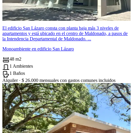
El edificio San Lázaro consta con planta baja más 3 niveles de
apartamentos y está ubicado en el centro de Maldonado, a pasos de
la Intendencia Departamental de Maldonado. ...
Monoambiente en edificio San Lázaro
48 m2
1 Ambientes
1 Baños
Alquiler ·
$ 26.000
mensuales con gastos comunes incluidos