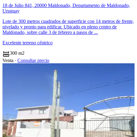
18 de Julio 841, 20000 Maldonado, Departamento de Maldonado,
Uruguay
Lote de 300 metros cuadrados de superficie con 14 metros de frente,
nivelado y pronto para edificar. Ubicado en pleno centro de
Maldonado, sobre calle 3 de febrero a pasos de ...
Excelente terreno céntrico
300 m2
Venta ·
Consultar precio