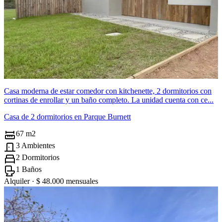
Casa moderna de estar comedor con kitchenette, 2 dormitorios con
cortinas de enrollar y un baño completo. La unidad cuenta con ce...
Casa de 2 dormitorios en Parque Burnett
67 m2
3 Ambientes
2 Dormitorios
1 Baños
Alquiler ·
$ 48.000
mensuales