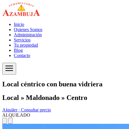
Inicio
Quienes Somos
Administración
Servicios
Tu propiedad
Blog
Contacto
Local céntrico con buena vidriera
Local » Maldonado » Centro
Alquiler ·
Consultar precio
ALQUILADO