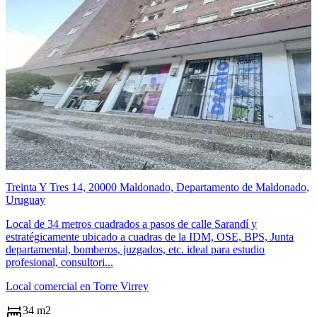
Treinta Y Tres 14, 20000 Maldonado, Departamento de Maldonado,
Uruguay
Local de 34 metros cuadrados a pasos de calle Sarandí y
estratégicamente ubicado a cuadras de la IDM, OSE, BPS, Junta
departamental, bomberos, juzgados, etc. ideal para estudio
profesional, consultori...
Local comercial en Torre Virrey
34 m2