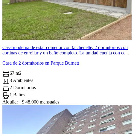
Casa moderna de estar comedor con kitchenette, 2 dormitorios con
cortinas de enrollar y un baño completo. La unidad cuenta con ce...
Casa de 2 dormitorios en Parque Burnett
67 m2
3 Ambientes
2 Dormitorios
1 Baños
Alquiler ·
$ 48.000
mensuales