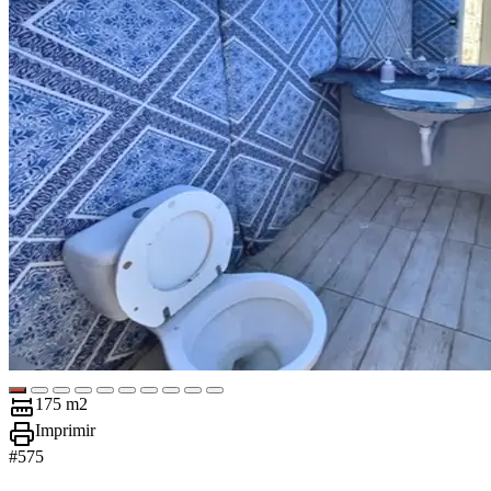
175 m2
Imprimir
#
575