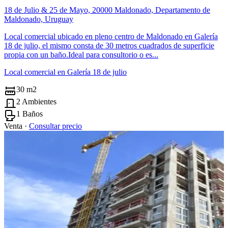
18 de Julio & 25 de Mayo, 20000 Maldonado, Departamento de
Maldonado, Uruguay
Local comercial ubicado en pleno centro de Maldonado en Galería
18 de julio, el mismo consta de 30 metros cuadrados de superficie
propia con un baño.Ideal para consultorio o es...
Local comercial en Galería 18 de julio
30 m2
2 Ambientes
1 Baños
Venta ·
Consultar precio