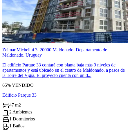
Zelmar Michelini 3, 20000 Maldonado, Departamento de
Maldonado, Uruguay
El edificio Parque 33 contará con planta baja más 9 niveles de
apartamentos y está ubicado en el centro de Maldonado, a pasos de
la Torre del Vigía. El proyecto cuenta con unid...
65% VENDIDO
Edificio Parque 33
47 m2
2 Ambientes
1 Dormitorios
1 Baños