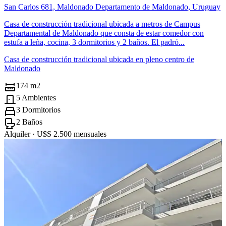
San Carlos 681, Maldonado Departamento de Maldonado, Uruguay
Casa de construcción tradicional ubicada a metros de Campus
Departamental de Maldonado que consta de estar comedor con
estufa a leña, cocina, 3 dormitorios y 2 baños. El padró...
Casa de construcción tradicional ubicada en pleno centro de
Maldonado
174 m2
5 Ambientes
3 Dormitorios
2 Baños
Alquiler ·
U$S 2.500
mensuales