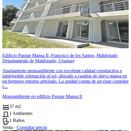
Edificio Parque Mansa II, Francisco de los Santos, Maldonado
Departamento de Maldonado, Uruguay
Apartamento monoambiente con excelente calidad constructiva e
inmejorable orientación al sol, ubicado a cuadras de playa mansa en
un hermoso entorno arbolado. La unidad consta de un estar comedor
c...
Monoambiente en edificio Parque Mansa II
37 m2
1 Ambientes
1 Baños
Venta ·
Consultar precio