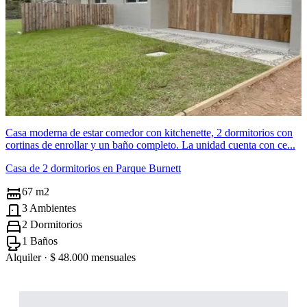
Casa moderna de estar comedor con kitchenette, 2 dormitorios con
cortinas de enrollar y un baño completo. La unidad cuenta con ce...
Casa de 2 dormitorios en Parque Burnett
67 m2
3 Ambientes
2 Dormitorios
1 Baños
Alquiler ·
$ 48.000
mensuales