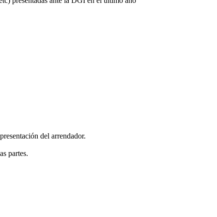
) presentadas ante la DGI en el último año
presentación del arrendador.
as partes.