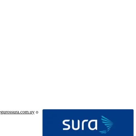
egurossura.com.uy
o