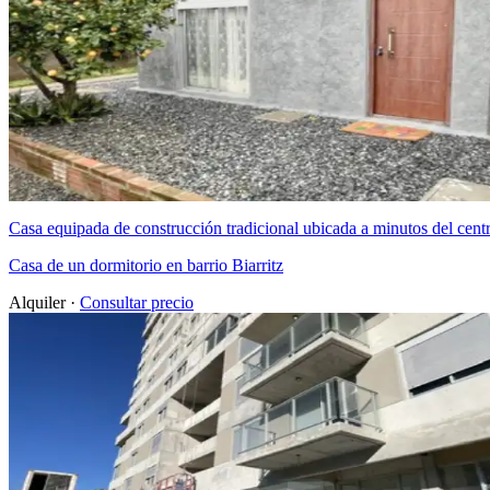
Casa equipada de construcción tradicional ubicada a minutos del cent
Casa de un dormitorio en barrio Biarritz
Alquiler ·
Consultar precio