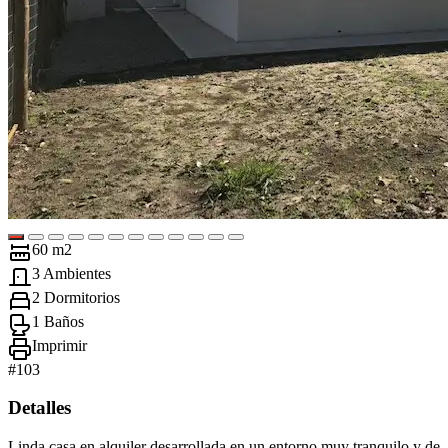
60 m2
3 Ambientes
2 Dormitorios
1 Baños
Imprimir
#
103
Detalles
Linda casa en alquiler desarrollada en un entorno muy tranquilo y de