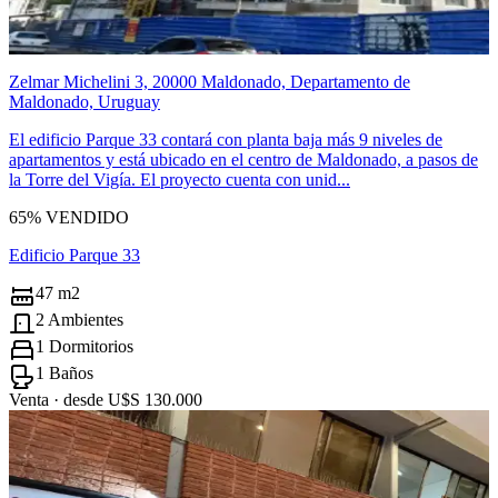
Zelmar Michelini 3, 20000 Maldonado, Departamento de
Maldonado, Uruguay
El edificio Parque 33 contará con planta baja más 9 niveles de
apartamentos y está ubicado en el centro de Maldonado, a pasos de
la Torre del Vigía. El proyecto cuenta con unid...
65% VENDIDO
Edificio Parque 33
47 m2
2 Ambientes
1 Dormitorios
1 Baños
Venta ·
desde U$S 130.000