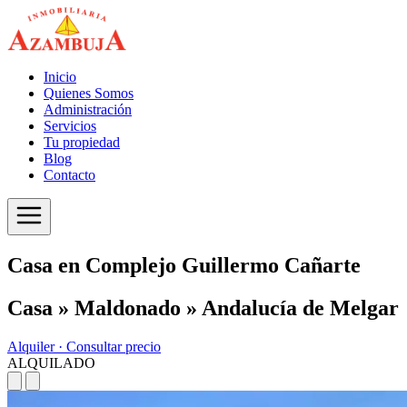
Inicio
Quienes Somos
Administración
Servicios
Tu propiedad
Blog
Contacto
Casa en Complejo Guillermo Cañarte
Casa » Maldonado » Andalucía de Melgar
Alquiler ·
Consultar precio
ALQUILADO