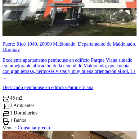
Puerto Rico 1040, 20000 Maldonado, Departamento de Maldonado,
Uruguay
Excelente apartamento penthouse en edificio Parque Viana situado
en inmejorable ubicación de la ciudad de Maldonado, que cuenta
con gran terraza, hermosas vistas y muy buena orientación al sol. La
...
Destacado penthouse en edificio Parque Viana
45 m2
3 Ambientes
1 Dormitorios
1 Baños
Venta ·
Consultar precio