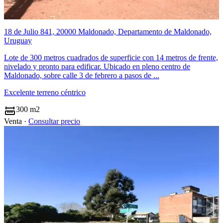
18 de Julio 841, 20000 Maldonado, Departamento de Maldonado,
Uruguay
Lote de 300 metros cuadrados de superficie con 14 metros de frente,
nivelado y pronto para edificar. Ubicado en pleno centro de
Maldonado, sobre calle 3 de febrero a pasos de ...
Excelente terreno céntrico
300 m2
Venta ·
Consultar precio